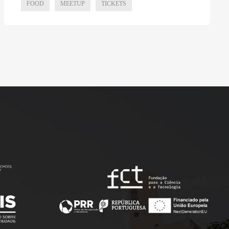
FOOD
MEETUP
TICKETS