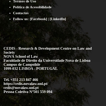
Termos de Uso
Política de Acessibilidade
Contact
os
Follow us:
[
Facebook
] | [
LinkedIn
]
CEDIS - Research & Development Centre on Law and
Society
NOVA School of Law
Faculdade de Direito da Universidade Nova de Lisboa
Campus de Campolide
1099-032 LISBOA - PORTUGAL
Tel. +351 213 847 466
https://cedis.novalaw.unl.pt/
cedis@novalaw.unl.pt
Pessoa Coletiva Nº501 559 094