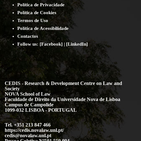
Política de Privacidade
Política de Cookies
Termos de Uso
Política de Acessibilidade
Contact
os
Follow us:
[
Facebook
] | [
LinkedIn
]
CEDIS - Research & Development Centre on Law and
Society
NOVA School of Law
Faculdade de Direito da Universidade Nova de Lisboa
Campus de Campolide
1099-032 LISBOA - PORTUGAL
Tel. +351 213 847 466
https://cedis.novalaw.unl.pt/
cedis@novalaw.unl.pt
Pessoa Coletiva Nº501 559 094