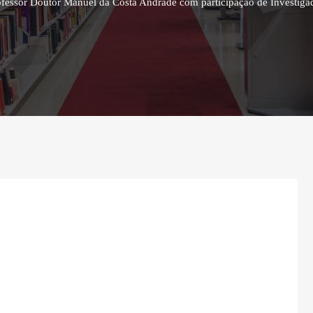
fessor Doutor Manuel da Costa Andrade com participação de Investig