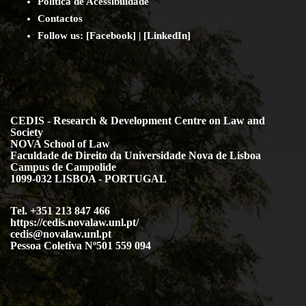
Política de Acessibilidade
Contact
os
Follow us:
[
Facebook
] | [
LinkedIn
]
CEDIS - Research & Development Centre on Law and
Society
NOVA School of Law
Faculdade de Direito da Universidade Nova de Lisboa
Campus de Campolide
1099-032 LISBOA - PORTUGAL
Tel. +351 213 847 466
https://cedis.novalaw.unl.pt/
cedis@novalaw.unl.pt
Pessoa Coletiva Nº501 559 094