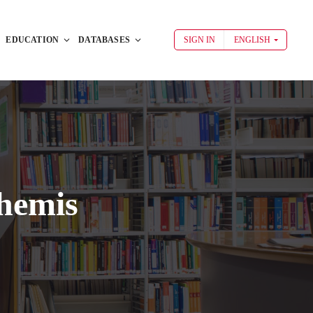
EDUCATION
DATABASES
SIGN IN
ENGLISH
Themis