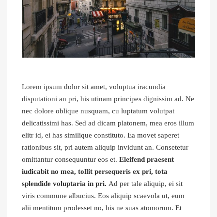
Lorem ipsum dolor sit amet, voluptua iracundia
disputationi an pri, his utinam principes dignissim ad. Ne
nec dolore oblique nusquam, cu luptatum volutpat
delicatissimi has. Sed ad dicam platonem, mea eros illum
elitr id, ei has similique constituto. Ea movet saperet
rationibus sit, pri autem aliquip invidunt an. Consetetur
omittantur consequuntur eos et.
Eleifend praesent
iudicabit no mea, tollit persequeris ex pri, tota
splendide voluptaria in pri.
Ad per tale aliquip, ei sit
viris commune albucius. Eos aliquip scaevola ut, eum
alii mentitum prodesset no, his ne suas atomorum. Et