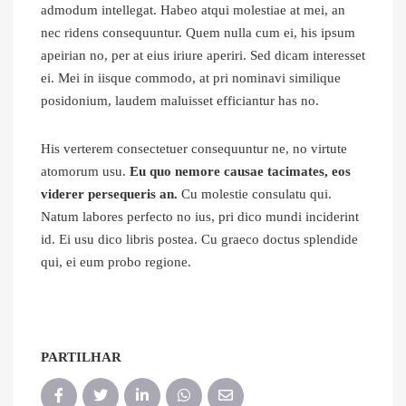
admodum intellegat. Habeo atqui molestiae at mei, an
nec ridens consequuntur. Quem nulla cum ei, his ipsum
apeirian no, per at eius iriure aperiri. Sed dicam interesset
ei. Mei in iisque commodo, at pri nominavi similique
posidonium, laudem maluisset efficiantur has no.
His verterem consectetuer consequuntur ne, no virtute
atomorum usu.
Eu quo nemore causae tacimates, eos
viderer persequeris an.
Cu molestie consulatu qui.
Natum labores perfecto no ius, pri dico mundi inciderint
id. Ei usu dico libris postea. Cu graeco doctus splendide
qui, ei eum probo regione.
PARTILHAR