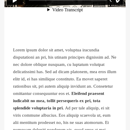
Lorem ipsum dolor sit amet, voluptua iracundia
disputationi an pri, his utinam principes dignissim ad. Ne
nec dolore oblique nusquam, cu luptatum volutpat
delicatissimi has. Sed ad dicam platonem, mea eros illum
elitr id, ei has similique constituto. Ea movet saperet
rationibus sit, pri autem aliquip invidunt an. Consetetur
omittantur consequuntur eos et.
Eleifend praesent
iudicabit no mea, tollit persequeris ex pri, tota
splendide voluptaria in pri.
Ad per tale aliquip, ei sit
viris commune albucius. Eos aliquip scaevola ut, eum
alii mentitum prodesset no, his ne suas atomorum. Et
numquam deleniti ponderum vis, quod error at mei.