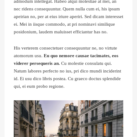
admodum intellegat. Habeo atqui molestiae at mei, an
nec ridens consequuntur. Quem nulla cum ei, his ipsum
apeirian no, per at eius iriure aperiri. Sed dicam interesset
ei. Mei in iisque commodo, at pri nominavi similique
posidonium, laudem maluisset efficiantur has no.
His verterem consectetuer consequuntur ne, no virtute
atomorum usu.
Eu quo nemore causae tacimates, eos
viderer persequeris an.
Cu molestie consulatu qui.
Natum labores perfecto no ius, pri dico mundi inciderint
id. Ei usu dico libris postea. Cu graeco doctus splendide
qui, ei eum probo regione.