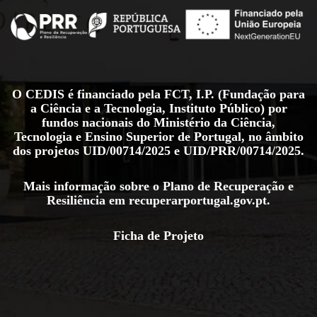
O CEDIS é financiado pela FCT, I.P. (Fundação para
a Ciência e a Tecnologia, Instituto Público) por
fundos nacionais do Ministério da Ciência,
Tecnologia e Ensino Superior de Portugal, no âmbito
dos projetos
UID/00714/2025
e
UID/PRR/00714/2025
.
Mais informação sobre o Plano de Recuperação e
Resiliência em
recuperarportugal.gov.pt
.
Ficha de Projeto