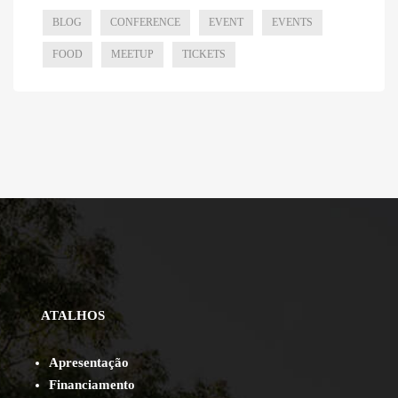
BLOG
CONFERENCE
EVENT
EVENTS
FOOD
MEETUP
TICKETS
ATALHOS
Apresentação
Financiamento