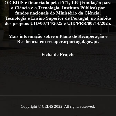
O CEDIS é financiado pela FCT, I.P. (Fundação para
a Ciência e a Tecnologia, Instituto Público) por
fundos nacionais do Ministério da Ciência,
Tecnologia e Ensino Superior de Portugal, no âmbito
dos projetos
UID/00714/2025
e
UID/PRR/00714/2025
.
Mais informação sobre o Plano de Recuperação e
Resiliência em
recuperarportugal.gov.pt
.
Ficha de Projeto
Copyright © CEDIS 2022. All rights reserved.