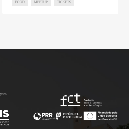
FOOD
MEETUP
TICKETS