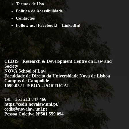
Termos de Uso
Política de Acessibilidade
Contact
os
Follow us:
[
Facebook
] | [
LinkedIn
]
CEDIS - Research & Development Centre on Law and
Society
NOVA School of Law
Faculdade de Direito da Universidade Nova de Lisboa
Campus de Campolide
1099-032 LISBOA - PORTUGAL
Tel. +351 213 847 466
https://cedis.novalaw.unl.pt/
cedis@novalaw.unl.pt
Pessoa Coletiva Nº501 559 094