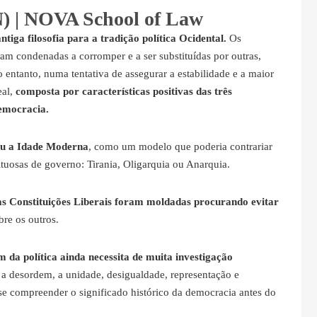
) | NOVA School of Law
tiga filosofia para a tradição política Ocidental.
Os
vam condenadas a corromper e a ser substituídas por outras,
o entanto, numa tentativa de assegurar a estabilidade e a maior
eal,
composta por características positivas das três
Democracia.
ou a Idade Moderna
, como um modelo que poderia contrariar
ituosas de governo: Tirania, Oligarquia ou Anarquia.
as Constituições Liberais foram moldadas procurando evitar
re os outros.
 da política ainda necessita de muita investigação
 a desordem, a unidade, desigualdade, representação e
se compreender o significado histórico da democracia antes do