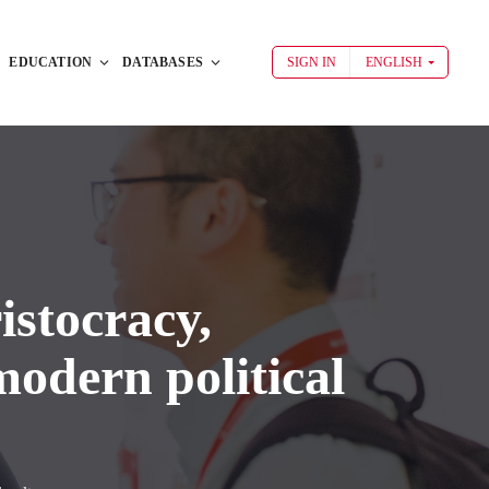
EDUCATION
DATABASES
SIGN IN
ENGLISH
istocracy,
odern political