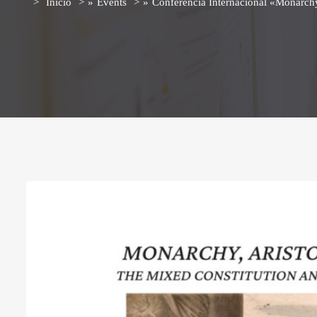
Início
»
Events
»
Conferência Internacional «Monarchy