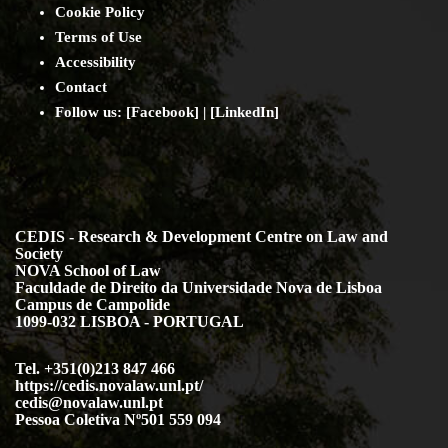
Cookie Policy
Terms of Use
Accessibility
Contact
Follow us: [
Facebook
] | [
LinkedIn
]
CEDIS - Research & Development Centre on Law and
Society
NOVA School of Law
Faculdade de Direito da Universidade Nova de Lisboa
Campus de Campolide
1099-032 LISBOA - PORTUGAL
Tel. +351(0)213 847 466
https://cedis.novalaw.unl.pt/
cedis@novalaw.unl.pt
Pessoa Coletiva Nº501 559 094