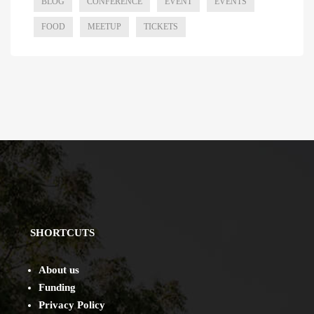
BLOG
CONFERENCE
EVENT
EVENTS
FOOD
MEETUP
TICKETS
SHORTCUTS
About us
Funding
Privacy Policy