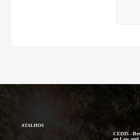
ATALHOS
CEDIS - Res
on Law and 