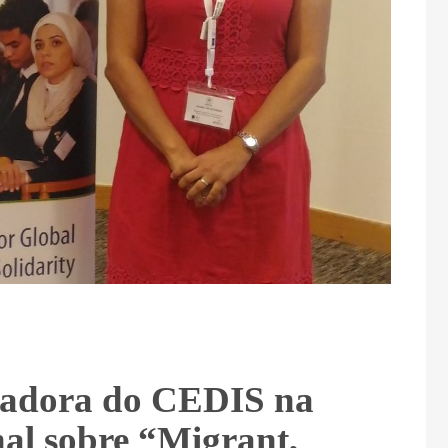
igadora do CEDIS na
al sobre “Migrant,