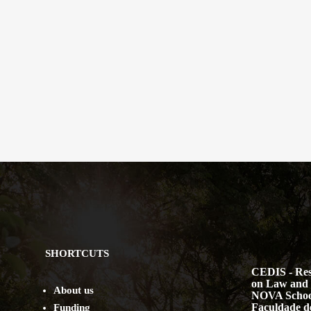
SHORTCUTS
CEDIS - Res
on Law and 
About us
NOVA Schoo
Faculdade de
Funding