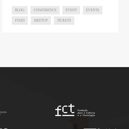
BLOG
CONFERENCE
EVENT
EVENTS
FOOD
MEETUP
TICKETS