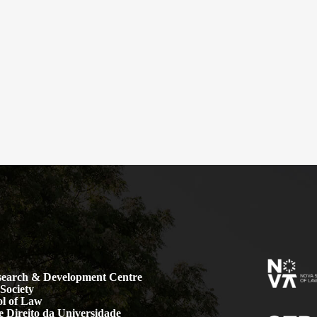
earch & Development Centre
Society
l of Law
 Direito da Universidade