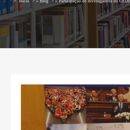
Início
»
Blog
»
Participação de Investigadora do CED