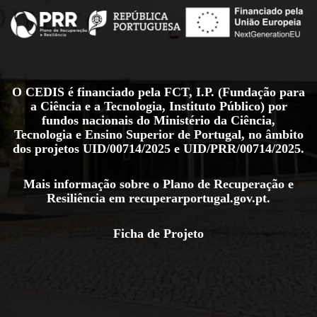
O CEDIS é financiado pela FCT, I.P. (Fundação para
a Ciência e a Tecnologia, Instituto Público) por
fundos nacionais do Ministério da Ciência,
Tecnologia e Ensino Superior de Portugal, no âmbito
dos projetos
UID/00714/2025
e
UID/PRR/00714/2025
.
Mais informação sobre o Plano de Recuperação e
Resiliência em
recuperarportugal.gov.pt
.
Ficha de Projeto