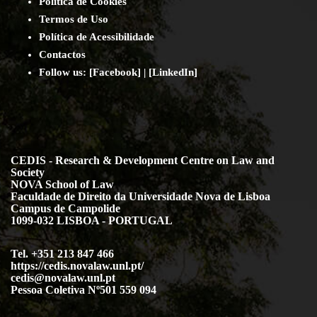
Política de Cookies
Termos de Uso
Política de Acessibilidade
Contact
os
Follow us:
[
Facebook
] | [
LinkedIn
]
CEDIS - Research & Development Centre on Law and
Society
NOVA School of Law
Faculdade de Direito da Universidade Nova de Lisboa
Campus de Campolide
1099-032 LISBOA - PORTUGAL
Tel. +351 213 847 466
https://cedis.novalaw.unl.pt/
cedis@novalaw.unl.pt
Pessoa Coletiva Nº501 559 094