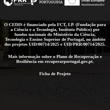
O CEDIS é financiado pela FCT, I.P. (Fundação para
a Ciência e a Tecnologia, Instituto Público) por
fundos nacionais do Ministério da Ciência,
Tecnologia e Ensino Superior de Portugal, no âmbito
dos projetos
UID/00714/2025
e
UID/PRR/00714/2025
.
Mais informação sobre o Plano de Recuperação e
Resiliência em
recuperarportugal.gov.pt
.
Ficha de Projeto