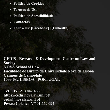
Política de Cookies
Termos de Uso
Política de Acessibilidade
Contact
os
Follow us:
[
Facebook
] | [
LinkedIn
]
CEDIS - Research & Development Centre on Law and
Society
NOVA School of Law
Faculdade de Direito da Universidade Nova de Lisboa
Campus de Campolide
1099-032 LISBOA - PORTUGAL
Tel. +351 213 847 466
https://cedis.novalaw.unl.pt/
cedis@novalaw.unl.pt
Pessoa Coletiva Nº501 559 094