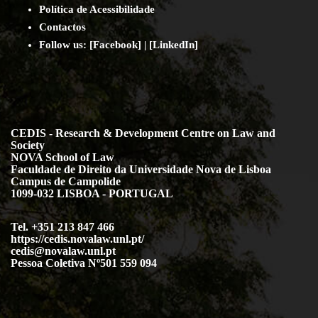
Política de Acessibilidade
Contact
os
Follow us:
[
Facebook
] | [
LinkedIn
]
CEDIS - Research & Development Centre on Law and
Society
NOVA School of Law
Faculdade de Direito da Universidade Nova de Lisboa
Campus de Campolide
1099-032 LISBOA - PORTUGAL
Tel. +351 213 847 466
https://cedis.novalaw.unl.pt/
cedis@novalaw.unl.pt
Pessoa Coletiva Nº501 559 094