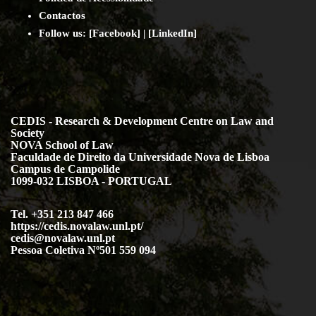
Contact
os
Follow us:
[
Facebook
] | [
LinkedIn
]
CEDIS - Research & Development Centre on Law and
Society
NOVA School of Law
Faculdade de Direito da Universidade Nova de Lisboa
Campus de Campolide
1099-032 LISBOA - PORTUGAL
Tel. +351 213 847 466
https://cedis.novalaw.unl.pt/
cedis@novalaw.unl.pt
Pessoa Coletiva Nº501 559 094