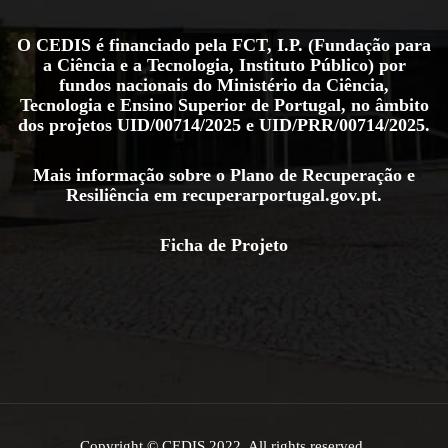
O CEDIS é financiado pela FCT, I.P. (Fundação para
a Ciência e a Tecnologia, Instituto Público) por
fundos nacionais do Ministério da Ciência,
Tecnologia e Ensino Superior de Portugal, no âmbito
dos projetos
UID/00714/2025
e
UID/PRR/00714/2025
.
Mais informação sobre o Plano de Recuperação e
Resiliência em
recuperarportugal.gov.pt
.
Ficha de Projeto
Copyright © CEDIS 2022. All rights reserved.