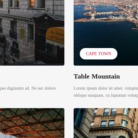
CAPE TOWN
Table Mountain
ipes dignissim ad. Ne nec dolore
Lorem ipsum dolor sit amet, voluptua
oblique nusquam, cu luptatum volutpa