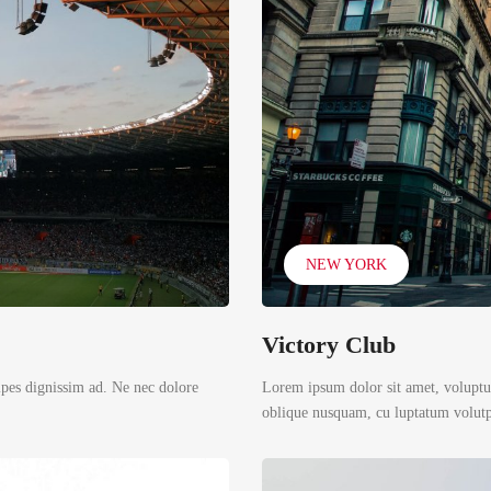
NEW YORK
Victory Club
ipes dignissim ad. Ne nec dolore
Lorem ipsum dolor sit amet, voluptua
oblique nusquam, cu luptatum volutpa