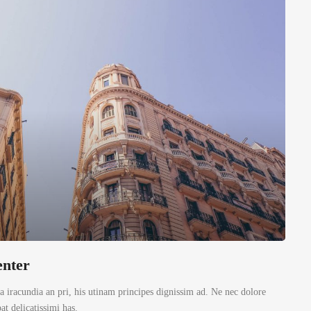
enter
 iracundia an pri, his utinam principes dignissim ad. Ne nec dolore
t delicatissimi has.