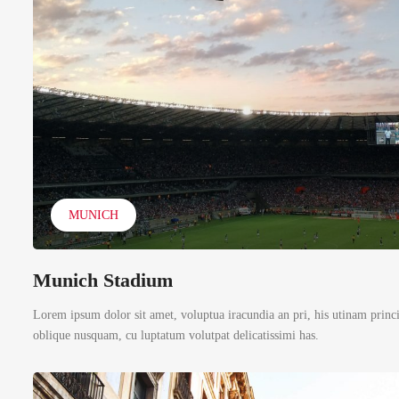
MUNICH
Munich Stadium
Lorem ipsum dolor sit amet, voluptua iracundia an pri, his utinam princ
oblique nusquam, cu luptatum volutpat delicatissimi has.