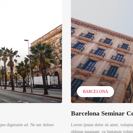
BARCELONA
Barcelona Seminar C
ipes dignissim ad. Ne nec dolore
Lorem ipsum dolor sit amet, voluptua
oblique nusquam, cu luptatum volutpa