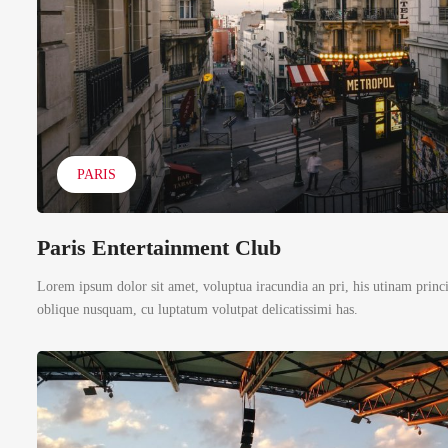
PARIS
Paris Entertainment Club
Lorem ipsum dolor sit amet, voluptua iracundia an pri, his utinam princ
oblique nusquam, cu luptatum volutpat delicatissimi has.