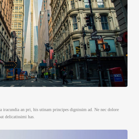
 iracundia an pri, his utinam principes dignissim ad. Ne nec dolore
t delicatissimi has.