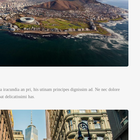
 iracundia an pri, his utinam principes dignissim ad. Ne nec dolore
t delicatissimi has.