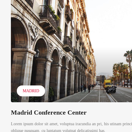
MADRID
Madrid Conference Center
Lorem ipsum dolor sit amet, voluptua iracundia an pri, his utinam princ
oblique nusquam, cu luptatum volutpat delicatissimi has.