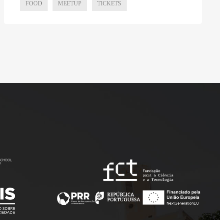
FOOD
MEETUP
TICKETS