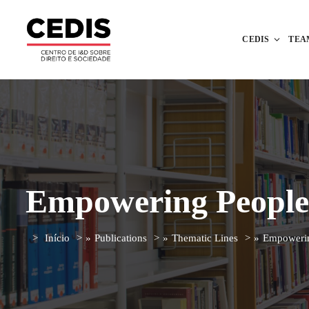
CEDIS
TEA
Empowering People
Início
»
Publications
»
Thematic Lines
»
Empowerin