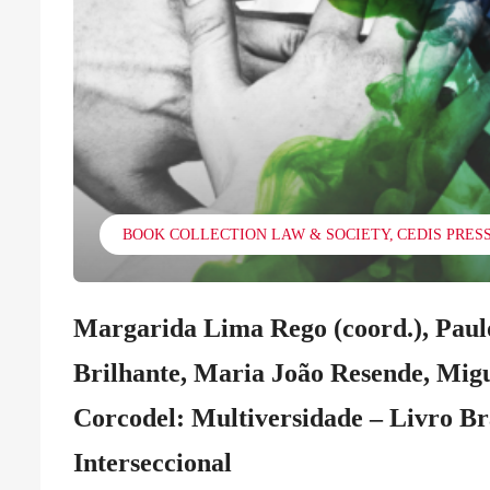
BOOK COLLECTION LAW & SOCIETY
CEDIS PRES
Margarida Lima Rego (coord.), Paulo
Brilhante, Maria João Resende, Migu
Corcodel: Multiversidade – Livro Br
Interseccional