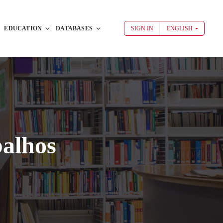
EDUCATION
DATABASES
SIGN IN
ENGLISH
balhos