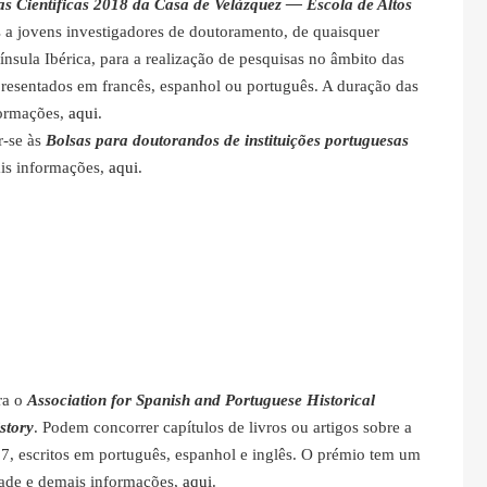
as Científicas 2018 da Casa de Velázquez ― Escola de Altos
as a jovens investigadores de doutoramento, de quaisquer
ínsula Ibérica, para a realização de pesquisas no âmbito das
resentados em francês, espanhol ou português. A duração das
formações,
aqui
.
r-se às
Bolsas para doutorandos de instituições portuguesas
is informações,
aqui
.
ara o
Association for Spanish and Portuguese Historical
story
. Podem concorrer capítulos de livros ou artigos sobre a
7, escritos em português, espanhol e inglês. O prémio tem um
dade e demais informações,
aqui
.