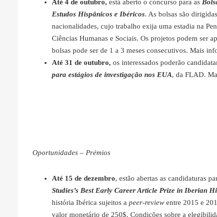
Até 4 de outubro,
está aberto o concurso para as
Bols
Estudos Hispânicos e Ibéricos
. As bolsas são dirigid
nacionalidades, cujo trabalho exija uma estadia na Pen
Ciências Humanas e Sociais. Os projetos podem ser ap
bolsas pode ser de 1 a 3 meses consecutivos. Mais in
Até 31 de outubro,
os interessados poderão candidata
para estágios de investigação nos EUA
, da FLAD. Ma
Oportunidades – Prémios
Até 15 de dezembro
, estão abertas as candidaturas p
Studies’s Best Early Career Article Prize in Iberian Hi
história Ibérica sujeitos a
peer-review
entre 2015 e 201
valor monetário de 250$. Condições sobre a elegibili