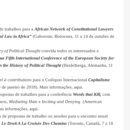
de trabalhos para a
African Network of Constitutional Lawyers
al Law in Africa”
(Gaborone, Botswana, 11 a 14 de outubro de
ry of Political Thought
convida todos os interessados a
ua Fifth International Conference of the European Society for
n the History of Political Thought
(Heidelberga, Alemanha, 11
el à contributions
para o Colóquio Internacional
Capitalisme
9 de janeiro de 2018). Mais informações,
aqui
.
ropostas de trabalhos para a conferência
Words that Kill,
com
ness
,
Mediating Hate
e
Inciting and Denying
(American
ais informações,
aqui
.
o de propostas de trabalho ou sessões para o encontro anual
: Le Droit A La Croisée Des Chemins
(Toronto, Canadá, 7 a 10