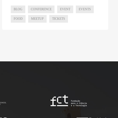
BLOG
CONFERENCE
EVENT
EVENTS
FOOD
MEETUP
TICKETS