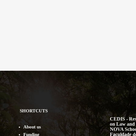
SHORTCUTS
CEDIS - Res
on Law and 
About us
NOVA Schoo
Faculdade de
Funding