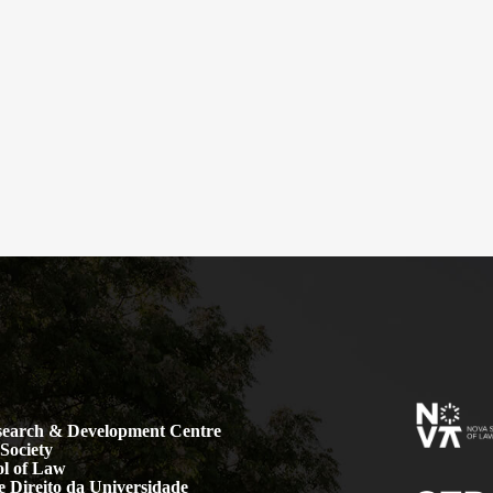
earch & Development Centre
Society
l of Law
 Direito da Universidade