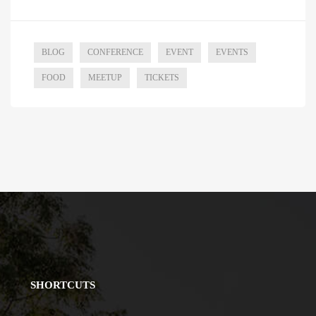
BLOG
CONFERENCE
EVENT
EVENTS
FOOD
MEETUP
TICKETS
SHORTCUTS