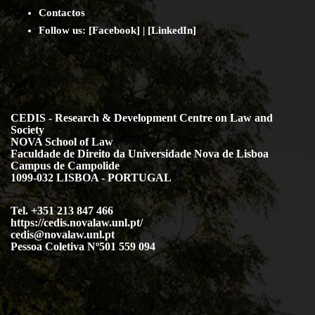
Contact
os
Follow us:
[
Facebook
] | [
LinkedIn
]
CEDIS - Research & Development Centre on Law and
Society
NOVA School of Law
Faculdade de Direito da Universidade Nova de Lisboa
Campus de Campolide
1099-032 LISBOA - PORTUGAL
Tel. +351 213 847 466
https://cedis.novalaw.unl.pt/
cedis@novalaw.unl.pt
Pessoa Coletiva Nº501 559 094