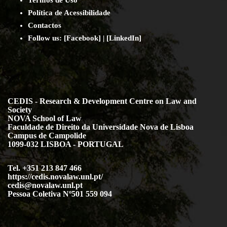
Termos de Uso
Política de Acessibilidade
Contact
os
Follow us:
[
Facebook
] | [
LinkedIn
]
CEDIS - Research & Development Centre on Law and
Society
NOVA School of Law
Faculdade de Direito da Universidade Nova de Lisboa
Campus de Campolide
1099-032 LISBOA - PORTUGAL
Tel. +351 213 847 466
https://cedis.novalaw.unl.pt/
cedis@novalaw.unl.pt
Pessoa Coletiva Nº501 559 094