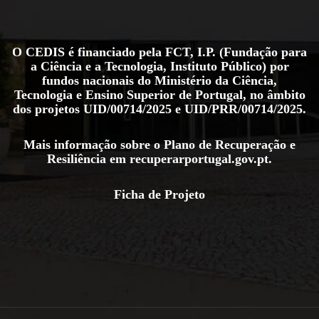
O CEDIS é financiado pela FCT, I.P. (Fundação para
a Ciência e a Tecnologia, Instituto Público) por
fundos nacionais do Ministério da Ciência,
Tecnologia e Ensino Superior de Portugal, no âmbito
dos projetos
UID/00714/2025
e
UID/PRR/00714/2025
.
Mais informação sobre o Plano de Recuperação e
Resiliência em
recuperarportugal.gov.pt
.
Ficha de Projeto