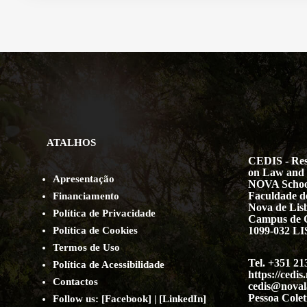
ATALHOS
CEDIS - Res
on Law and 
Apresentação
NOVA Schoo
Faculdade de
Financiamento
Nova de Lis
Política de Privacidade
Campus de 
Política de Cookies
1099-032 
Termos de Uso
Tel. +351 21
Política de Acessibilidade
https://cedis
Contact
os
cedis@noval
Pessoa Colet
Follow us:
[
Facebook
] | [
LinkedIn
]