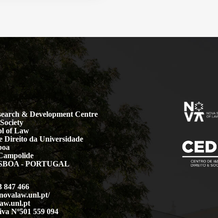
earch & Development Centre
Society
l of Law
 Direito da Universidade
boa
Campolide
LISBOA - PORTUGAL
3 847 466
.novalaw.unl.pt/
aw.unl.pt
iva Nº501 559 094