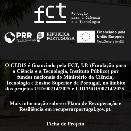
O CEDIS é financiado pela FCT, I.P. (Fundação para
a Ciência e a Tecnologia, Instituto Público) por
fundos nacionais do Ministério da Ciência,
Tecnologia e Ensino Superior de Portugal, no âmbito
dos projetos
UID/00714/2025
e
UID/PRR/00714/2025
.
Mais informação sobre o Plano de Recuperação e
Resiliência em
recuperarportugal.gov.pt
.
Ficha de Projeto